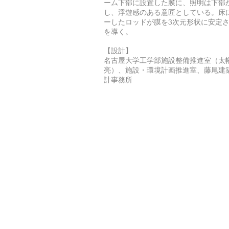
ーム下部に設置した膜に、照明は下部
し、浮遊感のある意匠としている。床
ーしたロッドが膜を3次元形状に安定
を導く。
【設計】
名古屋大学工学部施設整備推進室（太
亮）、施設・環境計画推進室、藤尾建
計事務所