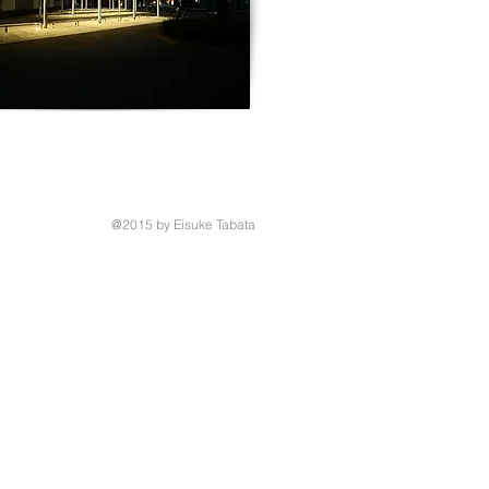
@2015 by Eisuke Tabata