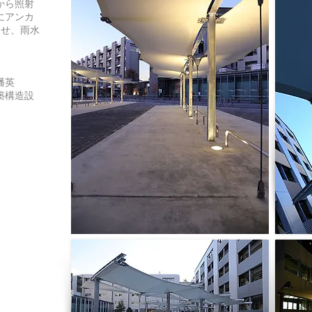
から照射
にアンカ
させ、雨水
幡英
築構造設