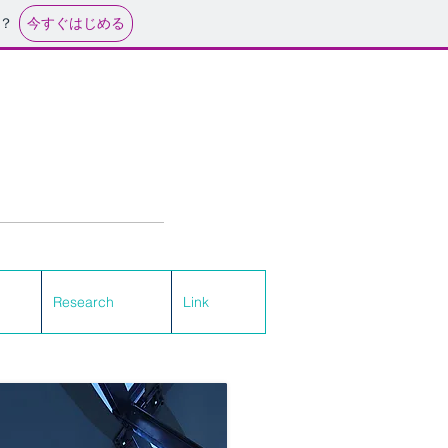
今すぐはじめる
？
Research
Research
Link
Link