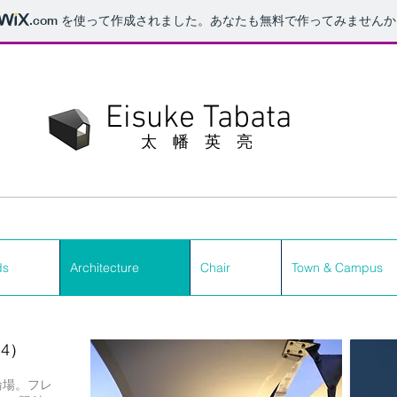
.com
を使って作成されました。あなたも無料で作ってみませんか
Eisuke Tabata
太 幡 英 亮
ds
ds
Architecture
Architecture
Chair
Chair
Town & Campus
Town & Campus
4）
輪場。フレ