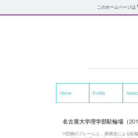
このホームページは
Home
Home
Profile
Profile
Awar
Awar
名古屋大学理学部駐輪場（201
H型鋼のフレームと、膜構造による駐